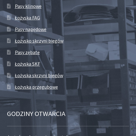
Pasy klinowe
Łożyska FAG
Pasy napędowe
Łożysko skrzyni biegów
Pasy zębate
Łożyska SKF
Łożyska skrzyni biegów
Łożyska przegubowe
GODZINY OTWARCIA