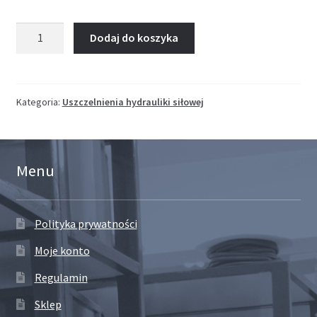
ilość
Dodaj do koszyka
uszczelnienie
techniczne
PU
Kategoria:
Uszczelnienia hydrauliki siłowej
Menu
Polityka prywatności
Moje konto
Regulamin
Sklep