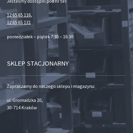
Jesteśmy dostępni pod nr tel:
12 65 65 116
,
12 65 65 131
poniedziałek – piątek 7:30 – 16:30
SKLEP STACJONARNY
Zapraszamy do naszego sklepu i magazynu:
ul. Gromadzka 20,
30-714 Kraków