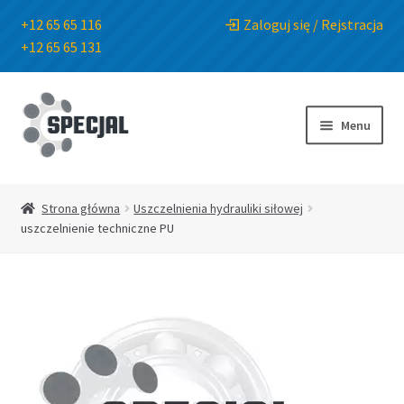
+12 65 65 116
Zaloguj się / Rejstracja
+12 65 65 131
Przejdź
Przejdź
do
do
Menu
nawigacji
treści
Strona główna
Strona główna
Uszczelnienia hydrauliki siłowej
uszczelnienie techniczne PU
Sklep
O Firmie
Blog
Kontakt