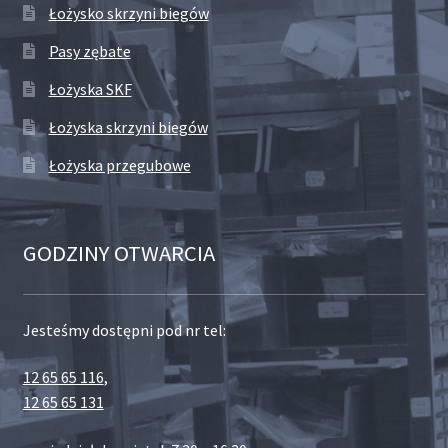
Łożysko skrzyni biegów
Pasy zębate
Łożyska SKF
Łożyska skrzyni biegów
Łożyska przegubowe
GODZINY OTWARCIA
Jesteśmy dostępni pod nr tel:
12 65 65 116
,
12 65 65 131