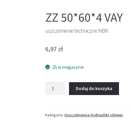
ZZ 50*60*4 VAY
uszczelnienie techniczne NBR
6,97
zł
25 w magazynie
ilość
Dodaj do koszyka
uszczelnienie
techniczne
NBR
Kategoria:
Uszczelnienia hydrauliki siłowej