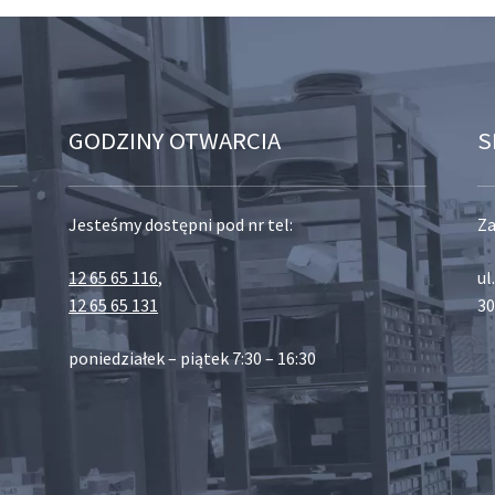
GODZINY OTWARCIA
S
Jesteśmy dostępni pod nr tel:
Za
12 65 65 116
,
ul
12 65 65 131
30
poniedziałek – piątek 7:30 – 16:30