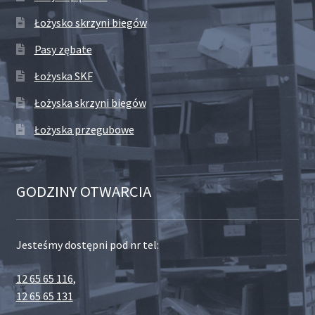
Łożysko skrzyni biegów
Pasy zębate
Łożyska SKF
Łożyska skrzyni biegów
Łożyska przegubowe
GODZINY OTWARCIA
Jesteśmy dostępni pod nr tel:
12 65 65 116
,
12 65 65 131