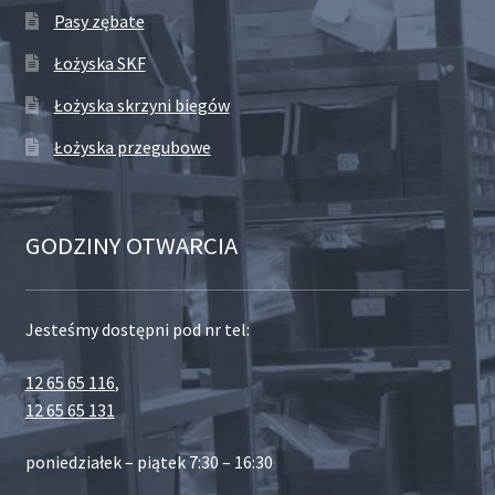
Pasy zębate
Łożyska SKF
Łożyska skrzyni biegów
Łożyska przegubowe
GODZINY OTWARCIA
Jesteśmy dostępni pod nr tel:
12 65 65 116
,
12 65 65 131
poniedziałek – piątek 7:30 – 16:30