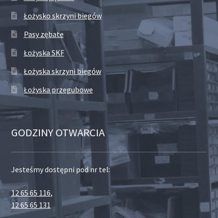
Łożysko skrzyni biegów
Pasy zębate
Łożyska SKF
Łożyska skrzyni biegów
Łożyska przegubowe
GODZINY OTWARCIA
Jesteśmy dostępni pod nr tel:
12 65 65 116
,
12 65 65 131