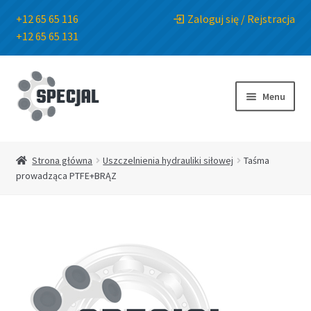
+12 65 65 116
Zaloguj się / Rejstracja
+12 65 65 131
Przejdź
Przejdź
do
do
Menu
nawigacji
treści
Strona główna
Strona główna
Uszczelnienia hydrauliki siłowej
Taśma
prowadząca PTFE+BRĄZ
Sklep
O Firmie
Blog
Kontakt