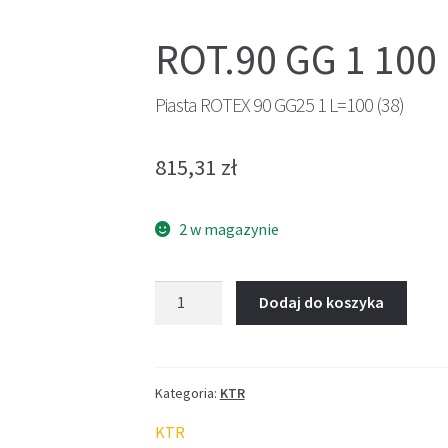
ROT.90 GG 1 100
Piasta ROTEX 90 GG25 1 L=100 (38)
815,31
zł
2 w magazynie
ilość
Dodaj do koszyka
Piasta
ROTEX
90
GG25
Kategoria:
KTR
1
KTR
L=100