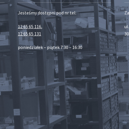
Jesteśmy dostępni pod nr tel:
Za
12 65 65 116
,
ul
12 65 65 131
30
poniedziałek – piątek 7:30 – 16:30