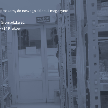
praszamy do naszego sklepu i magazynu:
. Gromadzka 20,
-714 Kraków