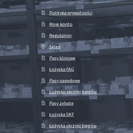
Polityka prywatności
Moje konto
Regulamin
Sklep
Pasy klinowe
Łożyska FAG
Pasy napędowe
Łożysko skrzyni biegów
Pasy zębate
Łożyska SKF
Łożyska skrzyni biegów