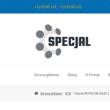
+12 65 65 116
+12 65 65 131
Przejdź
Przejdź
do
do
nawigacji
treści
Strona główna
Sklep
O Firmie
Strona główna
KTR
Piasta ROTEX 90 GG25 1 