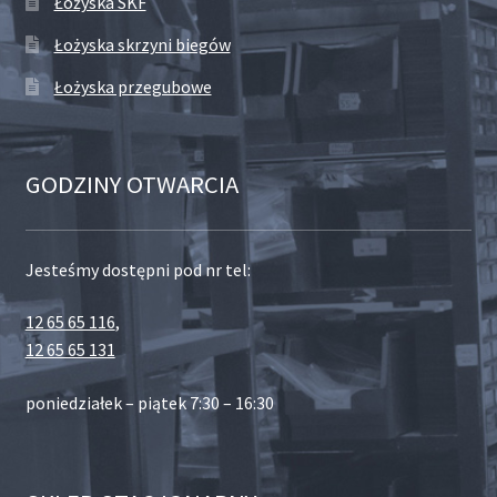
Łożyska SKF
Łożyska skrzyni biegów
Łożyska przegubowe
GODZINY OTWARCIA
Jesteśmy dostępni pod nr tel:
12 65 65 116
,
12 65 65 131
poniedziałek – piątek 7:30 – 16:30