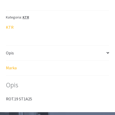
ROTEX
19
ST
Kategoria:
KTR
1a
KTR
L=25
Opis
Marka
Opis
ROT.19 ST1A25