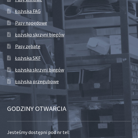
Łożyska FAG
Pasy napędowe
Łożysko skrzyni biegów
Pasy zębate
Łożyska SKF
Łożyska skrzyni biegów
Łożyska przegubowe
GODZINY OTWARCIA
Jesteśmy dostępni pod nr tel: