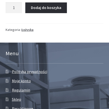
ilość
Dodaj do koszyka
Łożysko
wałeczkowe
NAF
Kategoria:
Łożyska
Menu
Polityka prywatności
Moje konto
Regulamin
Sklep
Pasy klinowe