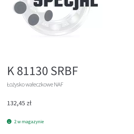
K 81130 SRBF
Łożysko wałeczkowe NAF
132,45
zł
2 w magazynie