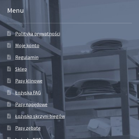
Menu
Polityka prywatności
Moje konto
Regulamin
Sklep
Pasy klinowe
Łożyska FAG
Pasy napędowe
Łożysko skrzyni biegów
Pasy zębate