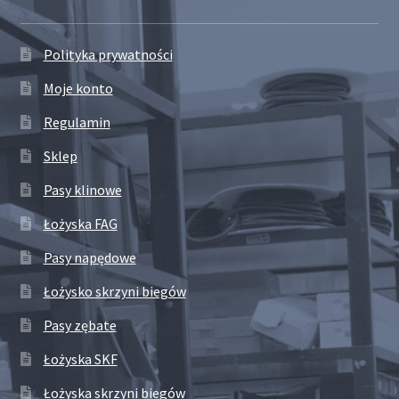
Polityka prywatności
Moje konto
Regulamin
Sklep
Pasy klinowe
Łożyska FAG
Pasy napędowe
Łożysko skrzyni biegów
Pasy zębate
Łożyska SKF
Łożyska skrzyni biegów