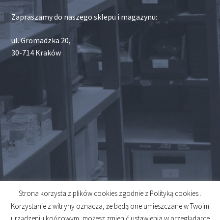
Zapraszamy do naszego sklepu i magazynu:
ul. Gromadzka 20,
30-714 Kraków
Strona korzysta z plików cookies zgodnie z Polityką cookies .
© 2026
Korzystanie z witryny oznacza, że będą one umieszczane w Twoim
Created by
Midero
urządzeniu końcowym, możesz zmienić ustawienia w przeglądarce