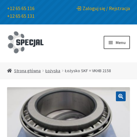
+12 65 65 116
Zaloguj się / Rejstracja
+12 65 65 131
Przejdź
Przejdź
do
do
Menu
nawigacji
treści
Strona główna
Strona główna
Łożyska
Łożysko SKF = VKHB 2158
Sklep
O Firmie
🔍
Blog
Kontakt