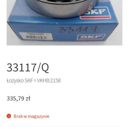
33117/Q
Łożysko SKF = VKHB 2158
335,79
zł
Brak w magazynie