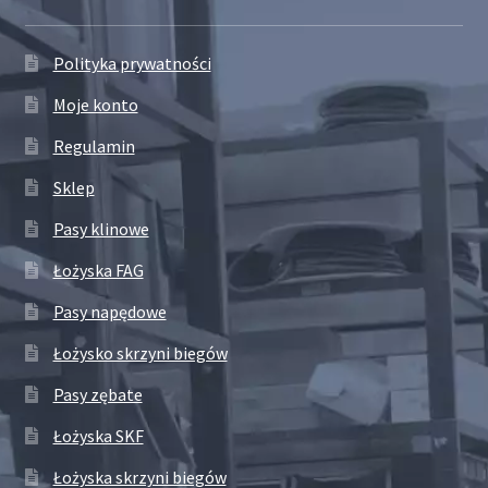
Polityka prywatności
Moje konto
Regulamin
Sklep
Pasy klinowe
Łożyska FAG
Pasy napędowe
Łożysko skrzyni biegów
Pasy zębate
Łożyska SKF
Łożyska skrzyni biegów