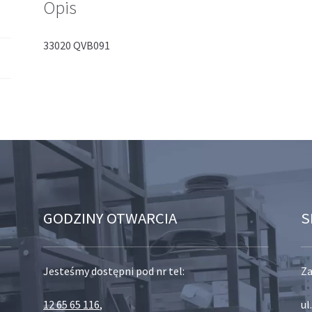
Opis
33020 QVB091
GODZINY OTWARCIA
S
Jesteśmy dostępni pod nr tel:
Za
12 65 65 116
,
ul