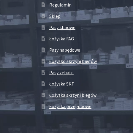
Regulamin
Sklep
Pasy klinowe
Łożyska FAG
Pasy napędowe
Łożysko skrzyni biegów
Pasy zębate
Łożyska SKF
Łożyska skrzyni biegów
Łożyska przegubowe