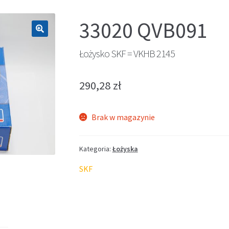
33020 QVB091
🔍
Łożysko SKF = VKHB 2145
290,28
zł
Brak w magazynie
Kategoria:
Łożyska
SKF