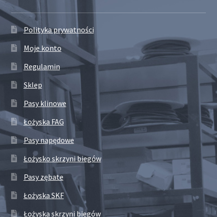
Polityka prywatności
Moje konto
Regulamin
Sklep
Pasy klinowe
Łożyska FAG
Pasy napędowe
Łożysko skrzyni biegów
Pasy zębate
Łożyska SKF
Łożyska skrzyni biegów