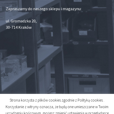
Zapraszamy do naszego sklepu i magazynu:
ul. Gromadzka 20,
30-714 Kraków
Strona korzysta z plików cookies zgodnie z Polityką cookies .
© 2026
Korzystanie z witryny oznacza, że będą one umieszczane w Twoim
Created by
Midero
urządzeniu końcowym, możesz zmienić ustawienia w przeglądarce