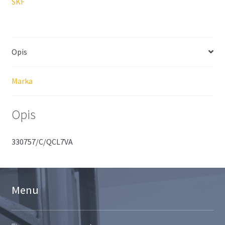
SKF
Opis
Marka
Opis
330757/C/QCL7VA
Menu