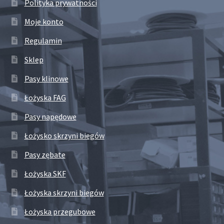
Polityka prywatności
Moje konto
Regulamin
Sklep
Pasy klinowe
Łożyska FAG
Pasy napędowe
Łożysko skrzyni biegów
Pasy zębate
Łożyska SKF
Łożyska skrzyni biegów
Łożyska przegubowe