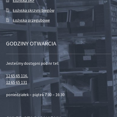
Łożyska SKF
Łożyska skrzyni biegów
Łożyska przegubowe
GODZINY OTWARCIA
Jesteśmy dostępni pod nr tel:
12 65 65 116
,
12 65 65 131
poniedziałek – piątek 7:30 – 16:30