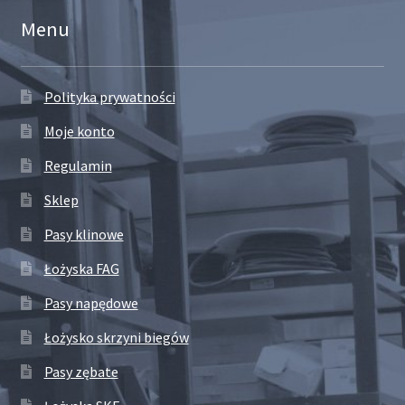
Menu
Polityka prywatności
Moje konto
Regulamin
Sklep
Pasy klinowe
Łożyska FAG
Pasy napędowe
Łożysko skrzyni biegów
Pasy zębate