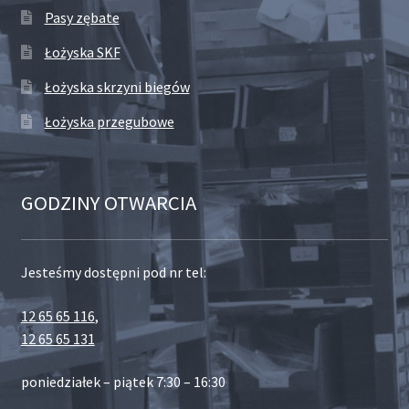
Pasy zębate
Łożyska SKF
Łożyska skrzyni biegów
Łożyska przegubowe
GODZINY OTWARCIA
Jesteśmy dostępni pod nr tel:
12 65 65 116
,
12 65 65 131
poniedziałek – piątek 7:30 – 16:30