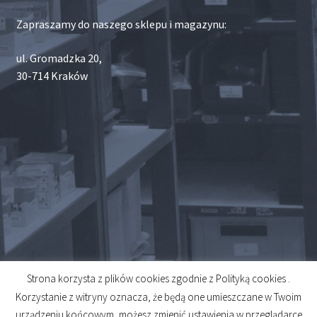
Zapraszamy do naszego sklepu i magazynu:
ul. Gromadzka 20,
30-714 Kraków
Strona korzysta z plików cookies zgodnie z Polityką cookies .
© 2026
Korzystanie z witryny oznacza, że będą one umieszczane w Twoim
Created by
Midero
urządzeniu końcowym, możesz zmienić ustawienia w przeglądarce