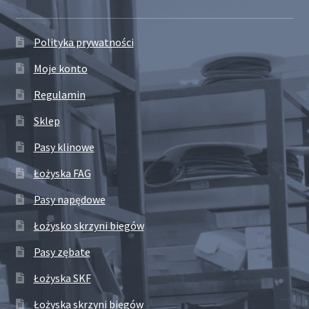
Polityka prywatności
Moje konto
Regulamin
Sklep
Pasy klinowe
Łożyska FAG
Pasy napędowe
Łożysko skrzyni biegów
Pasy zębate
Łożyska SKF
Łożyska skrzyni biegów