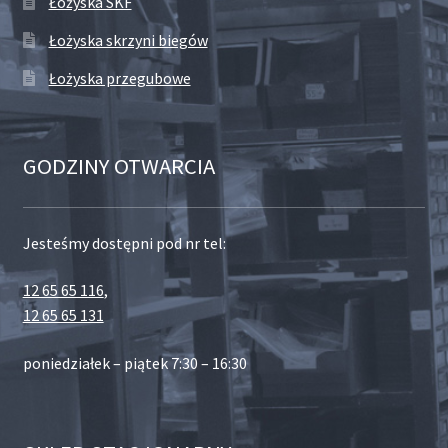
Łożyska SKF
Łożyska skrzyni biegów
Łożyska przegubowe
GODZINY OTWARCIA
Jesteśmy dostępni pod nr tel:
12 65 65 116
,
12 65 65 131
poniedziałek – piątek 7:30 – 16:30