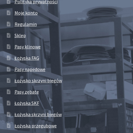
Polityka prywatności
Moje konto
Regulamin
Sklep
Pasy klinowe
Łożyska FAG
Pasy napędowe
Łożysko skrzyni biegów
Pasy zębate
Łożyska SKF
Łożyska skrzyni biegów
Łożyska przegubowe