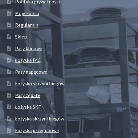
Polityka prywatności
Moje konto
Regulamin
Sklep
Pasy klinowe
Łożyska FAG
Pasy napędowe
Łożysko skrzyni biegów
Pasy zębate
Łożyska SKF
Łożyska skrzyni biegów
Łożyska przegubowe