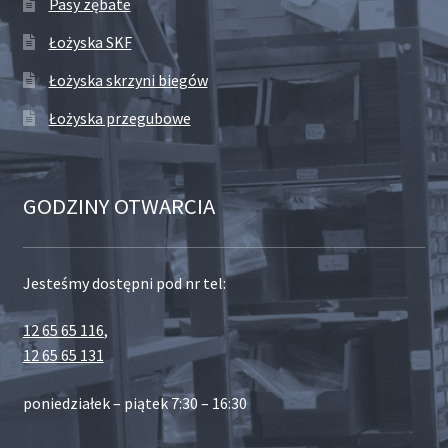
Pasy zębate
Łożyska SKF
Łożyska skrzyni biegów
Łożyska przegubowe
GODZINY OTWARCIA
Jesteśmy dostępni pod nr tel:
12 65 65 116
,
12 65 65 131
poniedziałek – piątek 7:30 – 16:30