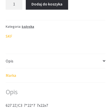
ilość
Dodaj do koszyka
Łożysko
SKF
7*22*7
Kategoria:
Łożyska
SKF
Opis
Marka
Opis
627 2Z/C3 7*22*7 7x22x7