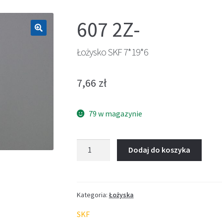
607 2Z-
🔍
Łożysko SKF 7*19*6
7,66
zł
79 w magazynie
ilość
Dodaj do koszyka
Łożysko
SKF
7*19*6
Kategoria:
Łożyska
SKF