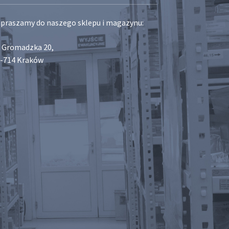
praszamy do naszego sklepu i magazynu:
. Gromadzka 20,
-714 Kraków