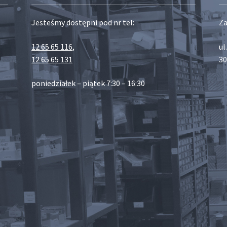
Jesteśmy dostępni pod nr tel:
Za
12 65 65 116
,
ul
12 65 65 131
30
poniedziałek – piątek 7:30 – 16:30