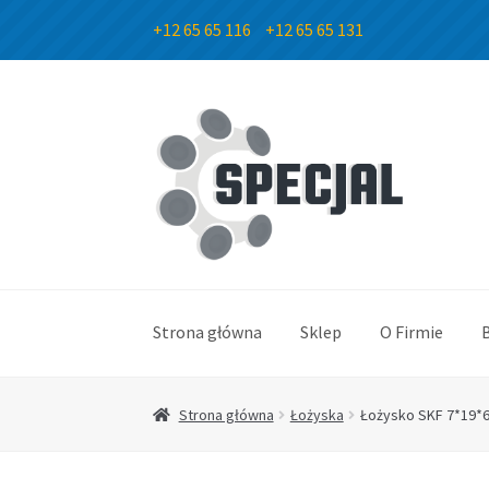
+12 65 65 116
+12 65 65 131
Przejdź
Przejdź
do
do
nawigacji
treści
Strona główna
Sklep
O Firmie
Strona główna
Łożyska
Łożysko SKF 7*19*