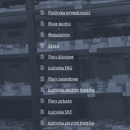
Polityka prywatności
Moje konto
Regulamin
Sklep
Pasy klinowe
Łożyska FAG
Pasy napędowe
Łożysko skrzyni biegów
Pasy zębate
Łożyska SKF
Łożyska skrzyni biegów