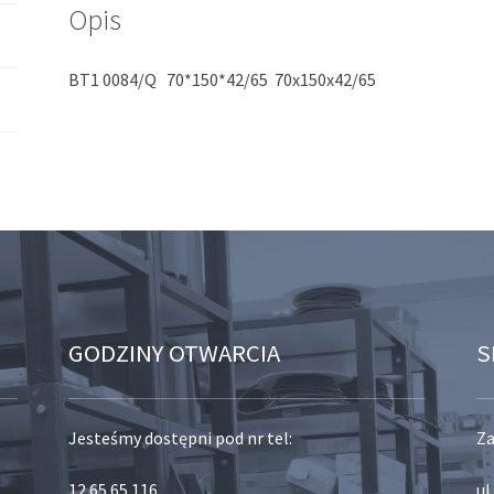
Opis
BT1 0084/Q 70*150*42/65 70x150x42/65
GODZINY OTWARCIA
S
Jesteśmy dostępni pod nr tel:
Za
12 65 65 116
,
ul