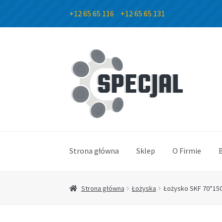
+12 65 65 116
+12 65 65 131
Przejdź
Przejdź
do
do
nawigacji
treści
Strona główna
Sklep
O Firmie
Strona główna
Łożyska
Łożysko SKF 70*15