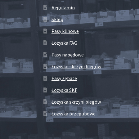
Regulamin
Sklep
Pasy klinowe
Łożyska FAG
Pasy napędowe
Łożysko skrzyni biegów
Pasy zębate
Łożyska SKF
Łożyska skrzyni biegów
Łożyska przegubowe