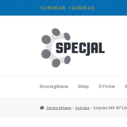
+12 65 65 116
+12 65 65 131
Przejdź
Przejdź
do
do
nawigacji
treści
Strona główna
Sklep
O Firmie
Strona główna
Łożyska
Łożysko SKF 65*12