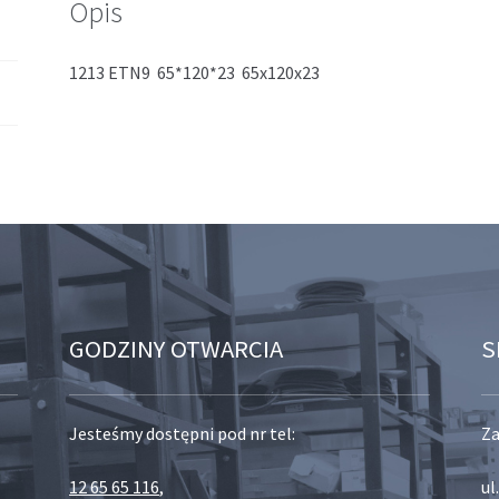
Opis
1213 ETN9 65*120*23 65x120x23
GODZINY OTWARCIA
S
Jesteśmy dostępni pod nr tel:
Za
12 65 65 116
,
ul