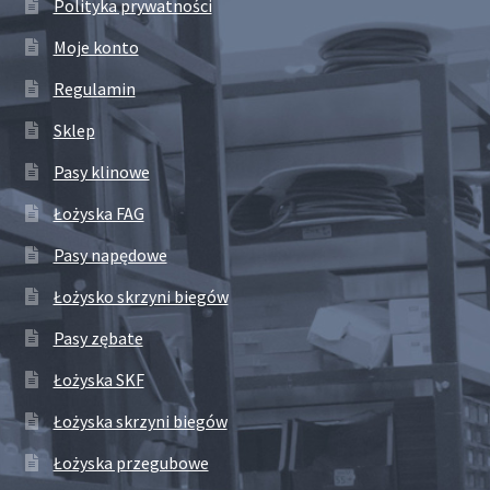
Polityka prywatności
Moje konto
Regulamin
Sklep
Pasy klinowe
Łożyska FAG
Pasy napędowe
Łożysko skrzyni biegów
Pasy zębate
Łożyska SKF
Łożyska skrzyni biegów
Łożyska przegubowe