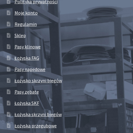
Polityka prywatności
Moje konto
Regulamin
Sklep
Pasy klinowe
Łożyska FAG
Pasy napędowe
Łożysko skrzyni biegów
Pasy zębate
Łożyska SKF
Łożyska skrzyni biegów
Łożyska przegubowe