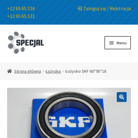
+12 65 65 116
Zaloguj się / Rejstracja
+12 65 65 131
Przejdź
Przejdź
do
do
Menu
nawigacji
treści
Strona główna
Strona główna
Łożyska
Łożysko SKF 60*95*18
Sklep
O Firmie
🔍
Blog
Kontakt