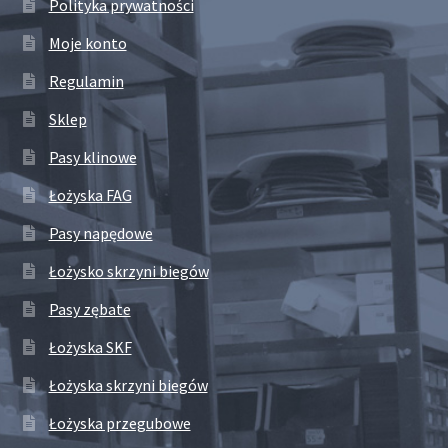
Polityka prywatności
Moje konto
Regulamin
Sklep
Pasy klinowe
Łożyska FAG
Pasy napędowe
Łożysko skrzyni biegów
Pasy zębate
Łożyska SKF
Łożyska skrzyni biegów
Łożyska przegubowe