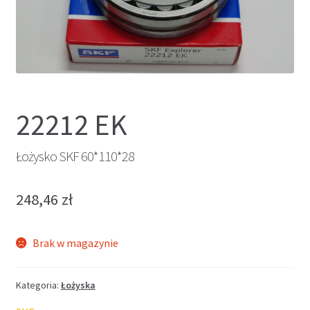
22212 EK
Łożysko SKF 60*110*28
248,46
zł
Brak w magazynie
Kategoria:
Łożyska