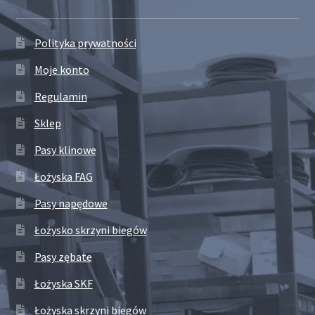
Polityka prywatności
Moje konto
Regulamin
Sklep
Pasy klinowe
Łożyska FAG
Pasy napędowe
Łożysko skrzyni biegów
Pasy zębate
Łożyska SKF
Łożyska skrzyni biegów