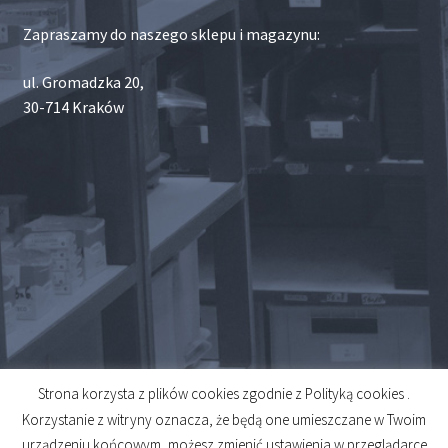
Zapraszamy do naszego sklepu i magazynu:
ul. Gromadzka 20,
30-714 Kraków
Strona korzysta z plików cookies zgodnie z Polityką cookies .
© 2026
Korzystanie z witryny oznacza, że będą one umieszczane w Twoim
Created by
Midero
urządzeniu końcowym, możesz zmienić ustawienia w przeglądarce