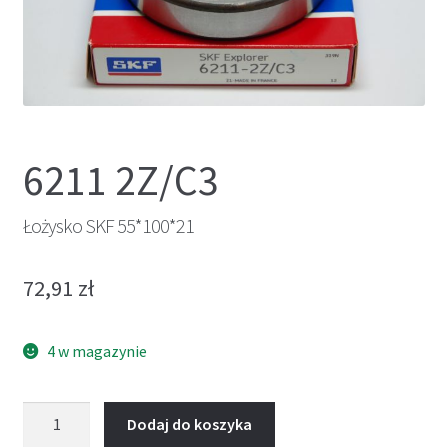
6211 2Z/C3
Łożysko SKF 55*100*21
72,91
zł
4 w magazynie
ilość
Dodaj do koszyka
Łożysko