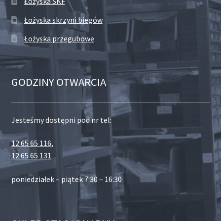
Łożyska SKF
Łożyska skrzyni biegów
Łożyska przegubowe
GODZINY OTWARCIA
Jesteśmy dostępni pod nr tel:
12 65 65 116
,
12 65 65 131
poniedziałek – piątek 7:30 – 16:30