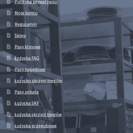
Polityka prywatności
Moje konto
Regulamin
Sklep
Pasy klinowe
Łożyska FAG
Pasy napędowe
Łożysko skrzyni biegów
Pasy zębate
Łożyska SKF
Łożyska skrzyni biegów
Łożyska przegubowe