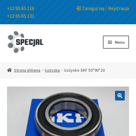
+12 65 65 116
Zaloguj się / Rejstracja
+12 65 65 131
Przejdź
Przejdź
do
do
Menu
nawigacji
treści
Strona główna
Strona główna
Łożyska
Łożysko SKF 50*90*20
Sklep
O Firmie
🔍
Blog
Kontakt