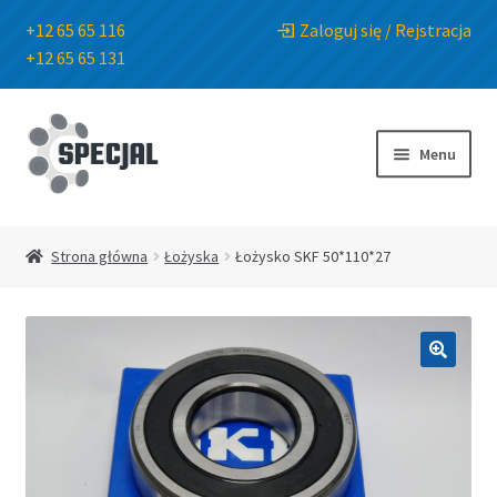
+12 65 65 116
Zaloguj się / Rejstracja
+12 65 65 131
Przejdź
Przejdź
do
do
Menu
nawigacji
treści
Strona główna
Strona główna
Łożyska
Łożysko SKF 50*110*27
Sklep
O Firmie
🔍
Blog
Kontakt