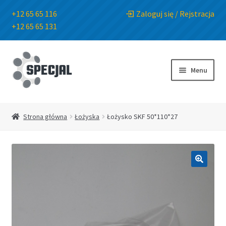
+12 65 65 116
Zaloguj się / Rejstracja
+12 65 65 131
Przejdź
Przejdź
do
do
Menu
nawigacji
treści
Strona główna
Strona główna
Łożyska
Łożysko SKF 50*110*27
Sklep
O Firmie
🔍
Blog
Kontakt