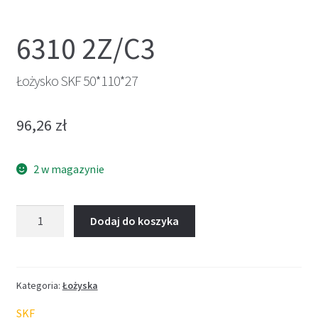
6310 2Z/C3
Łożysko SKF 50*110*27
96,26
zł
2 w magazynie
ilość
Dodaj do koszyka
Łożysko
SKF
50*110*27
Kategoria:
Łożyska
SKF