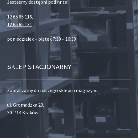
Jesteśmy dostępni pod nr tel:
12 65 65 116
,
12 65 65 131
poniedziałek – piątek 7:30 – 16:30
SKLEP STACJONARNY
Zapraszamy do naszego sklepu i magazynu:
ul. Gromadzka 20,
30-714 Kraków