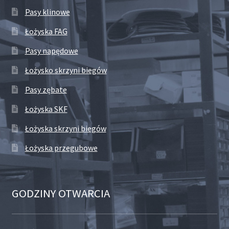
Pasy klinowe
Łożyska FAG
Pasy napędowe
Łożysko skrzyni biegów
Pasy zębate
Łożyska SKF
Łożyska skrzyni biegów
Łożyska przegubowe
GODZINY OTWARCIA