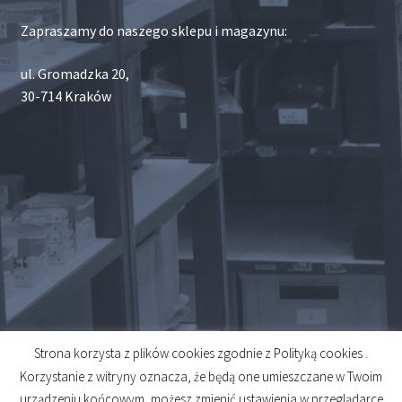
Zapraszamy do naszego sklepu i magazynu:
ul. Gromadzka 20,
30-714 Kraków
Strona korzysta z plików cookies zgodnie z Polityką cookies .
© 2026
Korzystanie z witryny oznacza, że będą one umieszczane w Twoim
Created by
Midero
urządzeniu końcowym, możesz zmienić ustawienia w przeglądarce