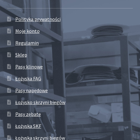
Polityka prywatności
Moje konto
Regulamin
Sklep
Pasy klinowe
Łożyska FAG
Pasy napędowe
Łożysko skrzyni biegów
Pasy zębate
Łożyska SKF
Łożyska skrzyni biegów