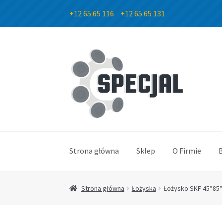
+12 65 65 116
+12 65 65 131
Przejdź
Przejdź
do
do
nawigacji
treści
Strona główna
Sklep
O Firmie
Strona główna
Łożyska
Łożysko SKF 45*85