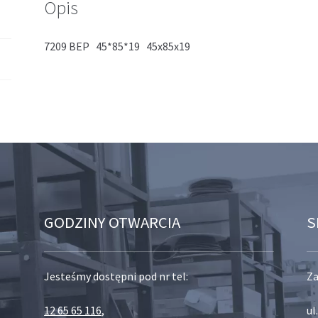
Opis
7209 BEP 45*85*19 45x85x19
GODZINY OTWARCIA
S
Jesteśmy dostępni pod nr tel:
Za
12 65 65 116
,
ul