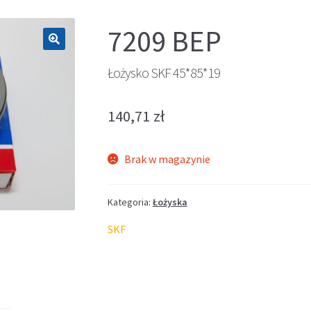
7209 BEP
🔍
Łożysko SKF 45*85*19
140,71
zł
Brak w magazynie
Kategoria:
Łożyska
SKF