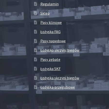
Regulamin
Sklep
Pasy klinowe
Łożyska FAG
Pasy napędowe
Łożysko skrzyni biegów
Pasy zębate
Łożyska SKF
Łożyska skrzyni biegów
Łożyska przegubowe