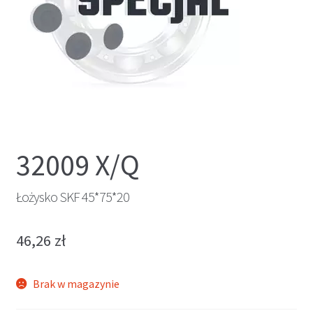
32009 X/Q
Łożysko SKF 45*75*20
46,26
zł
Brak w magazynie