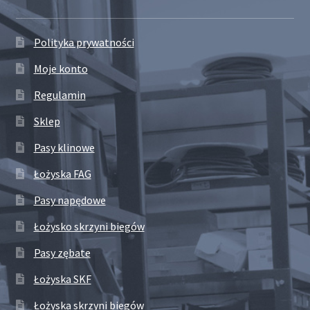
Polityka prywatności
Moje konto
Regulamin
Sklep
Pasy klinowe
Łożyska FAG
Pasy napędowe
Łożysko skrzyni biegów
Pasy zębate
Łożyska SKF
Łożyska skrzyni biegów