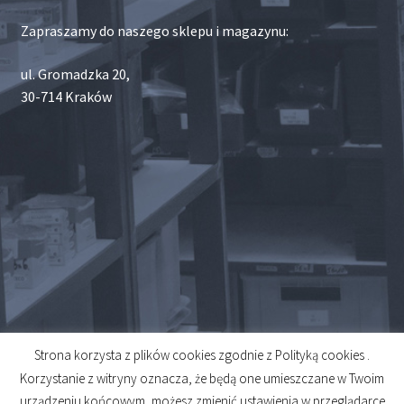
Zapraszamy do naszego sklepu i magazynu:
ul. Gromadzka 20,
30-714 Kraków
Strona korzysta z plików cookies zgodnie z Polityką cookies .
© 2026
Korzystanie z witryny oznacza, że będą one umieszczane w Twoim
Created by
Midero
urządzeniu końcowym, możesz zmienić ustawienia w przeglądarce