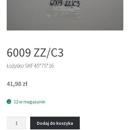
6009 ZZ/C3
Łożysko SKF 45*75*16
41,98
zł
12 w magazynie
ilość
Dodaj do koszyka
Łożysko