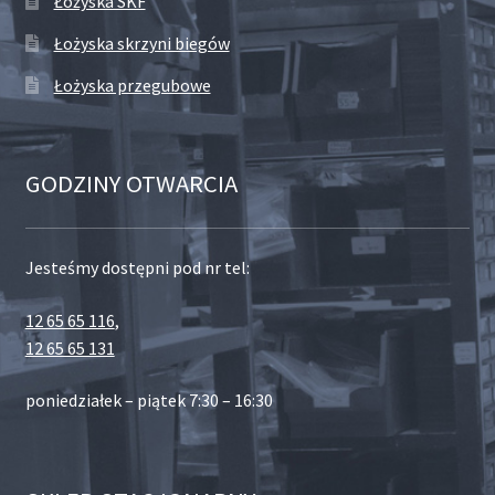
Łożyska SKF
Łożyska skrzyni biegów
Łożyska przegubowe
GODZINY OTWARCIA
Jesteśmy dostępni pod nr tel:
12 65 65 116
,
12 65 65 131
poniedziałek – piątek 7:30 – 16:30