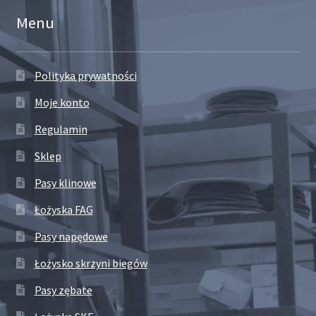
Menu
Polityka prywatności
Moje konto
Regulamin
Sklep
Pasy klinowe
Łożyska FAG
Pasy napędowe
Łożysko skrzyni biegów
Pasy zębate