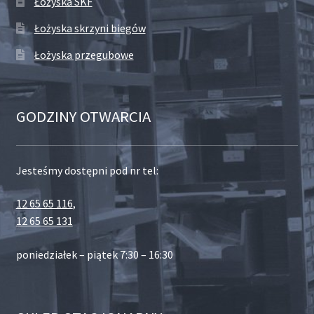
Łożyska SKF
Łożyska skrzyni biegów
Łożyska przegubowe
GODZINY OTWARCIA
Jesteśmy dostępni pod nr tel:
12 65 65 116
,
12 65 65 131
poniedziałek – piątek 7:30 – 16:30