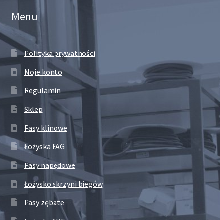
Menu
Polityka prywatności
Moje konto
Regulamin
Sklep
Pasy klinowe
Łożyska FAG
Pasy napędowe
Łożysko skrzyni biegów
Pasy zębate