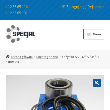
+12 65 65 116
Zaloguj się / Rejstracja
+12 65 65 131
Przejdź
Przejdź
do
do
Menu
nawigacji
treści
Strona główna
Strona główna
Uncategorized
Łożysko SKF 42*72*35/38
42KWD02
Sklep
O Firmie
🔍
Blog
Kontakt