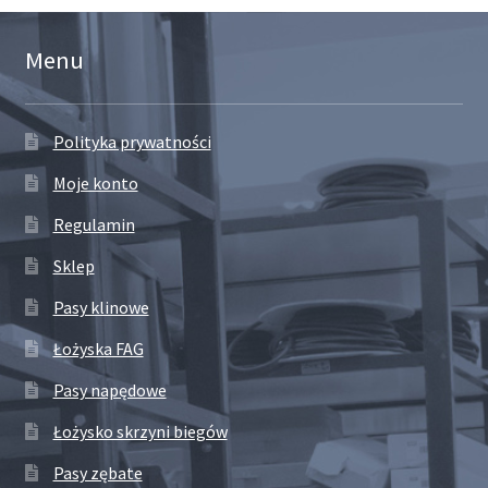
Menu
Polityka prywatności
Moje konto
Regulamin
Sklep
Pasy klinowe
Łożyska FAG
Pasy napędowe
Łożysko skrzyni biegów
Pasy zębate