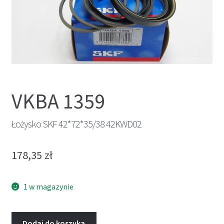
VKBA 1359
Łożysko SKF 42*72*35/38 42KWD02
178,35
zł
1 w magazynie
Dodaj do koszyka