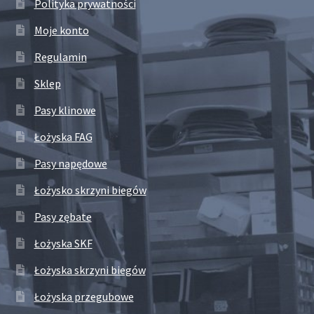
Polityka prywatności
Moje konto
Regulamin
Sklep
Pasy klinowe
Łożyska FAG
Pasy napędowe
Łożysko skrzyni biegów
Pasy zębate
Łożyska SKF
Łożyska skrzyni biegów
Łożyska przegubowe