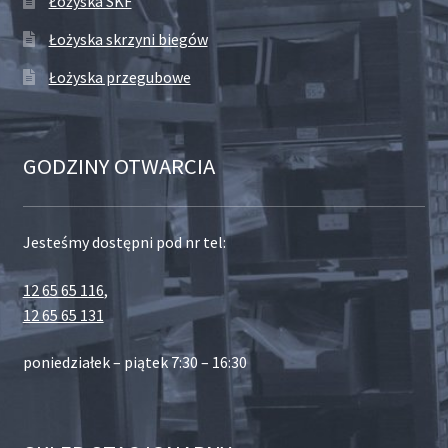
Łożyska SKF
Łożyska skrzyni biegów
Łożyska przegubowe
GODZINY OTWARCIA
Jesteśmy dostępni pod nr tel:
12 65 65 116
,
12 65 65 131
poniedziałek – piątek 7:30 – 16:30