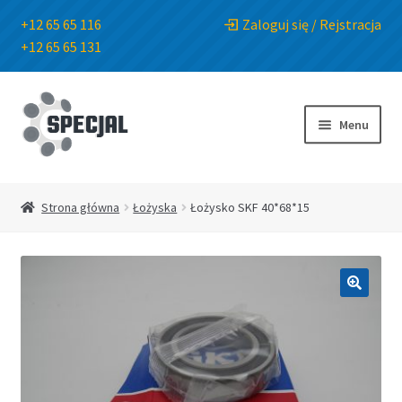
+12 65 65 116
Zaloguj się / Rejstracja
+12 65 65 131
Przejdź
Przejdź
do
do
Menu
nawigacji
treści
Strona główna
Strona główna
Łożyska
Łożysko SKF 40*68*15
Sklep
O Firmie
🔍
Blog
Kontakt