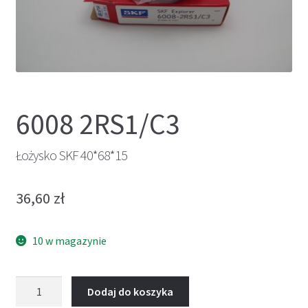
6008 2RS1/C3
Łożysko SKF 40*68*15
36,60
zł
10 w magazynie
ilość
Dodaj do koszyka
Łożysko