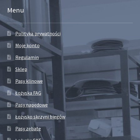
Menu
Polityka prywatności
Moje konto
Regulamin
Sklep
Pasy klinowe
Łożyska FAG
Pasy napędowe
Łożysko skrzyni biegów
Pasy zębate