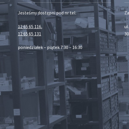
Jesteśmy dostępni pod nr tel:
Za
12 65 65 116
,
ul
12 65 65 131
30
poniedziałek – piątek 7:30 – 16:30