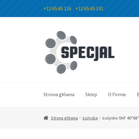
+12 65 65 116
+12 65 65 131
Przejdź
Przejdź
do
do
nawigacji
treści
Strona główna
Sklep
O Firmie
Strona główna
Łożyska
Łożysko SKF 40*68