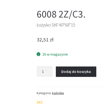
6008 2Z/C3.
Łożysko SKF 40*68*15
32,51
zł
16 w magazynie
ilość
Dodaj do koszyka
Łożysko
SKF
40*68*15
Kategoria:
Łożyska
SKF