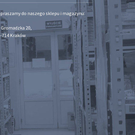
praszamy do naszego sklepu i magazynu:
. Gromadzka 20,
-714 Kraków