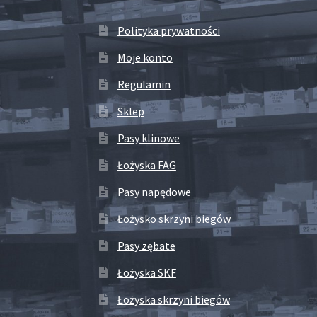
Polityka prywatności
Moje konto
Regulamin
Sklep
Pasy klinowe
Łożyska FAG
Pasy napędowe
Łożysko skrzyni biegów
Pasy zębate
Łożyska SKF
Łożyska skrzyni biegów