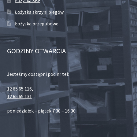
Łożyska SKF
Łożyska skrzyni biegów
Łożyska przegubowe
GODZINY OTWARCIA
Jesteśmy dostępni pod nr tel:
12 65 65 116
,
12 65 65 131
poniedziałek – piątek 7:30 – 16:30