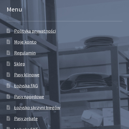
Menu
Polityka prywatności
Moje konto
Regulamin
Sklep
Pasy klinowe
Łożyska FAG
Pasy napędowe
Łożysko skrzyni biegów
Pasy zębate