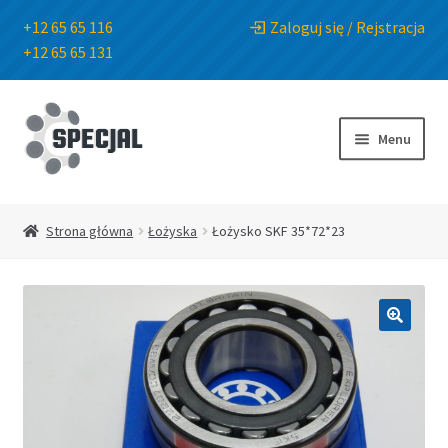
+12 65 65 116
Zaloguj się / Rejstracja
+12 65 65 131
Przejdź
Przejdź
do
do
Menu
nawigacji
treści
Strona główna
Strona główna
Łożyska
Łożysko SKF 35*72*23
Sklep
O Firmie
🔍
Blog
Kontakt