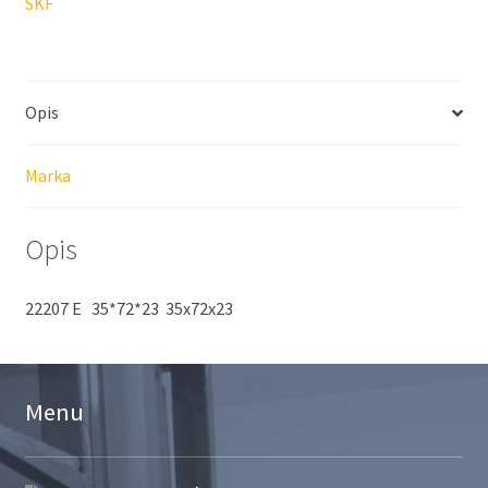
SKF
Opis
Marka
Opis
22207 E 35*72*23 35x72x23
Menu