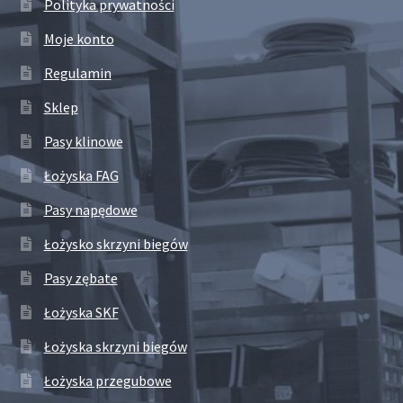
Polityka prywatności
Moje konto
Regulamin
Sklep
Pasy klinowe
Łożyska FAG
Pasy napędowe
Łożysko skrzyni biegów
Pasy zębate
Łożyska SKF
Łożyska skrzyni biegów
Łożyska przegubowe