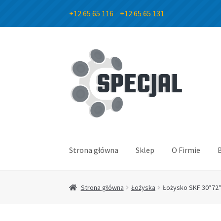
+12 65 65 116
+12 65 65 131
Przejdź
Przejdź
do
do
nawigacji
treści
Strona główna
Sklep
O Firmie
Strona główna
Łożyska
Łożysko SKF 30*72