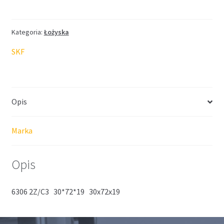
SKF
30*72*19
Kategoria:
Łożyska
SKF
Opis
Marka
Opis
6306 2Z/C3 30*72*19 30x72x19