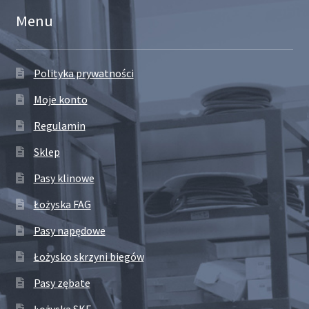
Menu
Polityka prywatności
Moje konto
Regulamin
Sklep
Pasy klinowe
Łożyska FAG
Pasy napędowe
Łożysko skrzyni biegów
Pasy zębate
Łożyska SKF