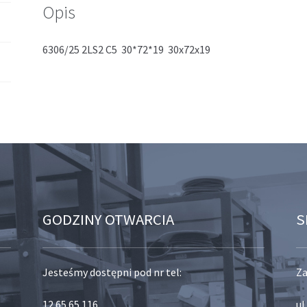
Opis
6306/25 2LS2 C5 30*72*19 30x72x19
GODZINY OTWARCIA
S
Jesteśmy dostępni pod nr tel:
Za
12 65 65 116
,
ul