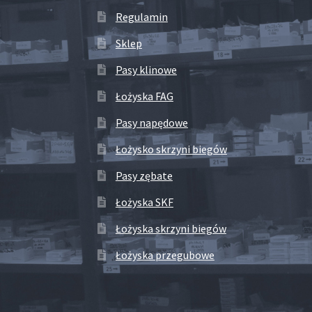
Regulamin
Sklep
Pasy klinowe
Łożyska FAG
Pasy napędowe
Łożysko skrzyni biegów
Pasy zębate
Łożyska SKF
Łożyska skrzyni biegów
Łożyska przegubowe