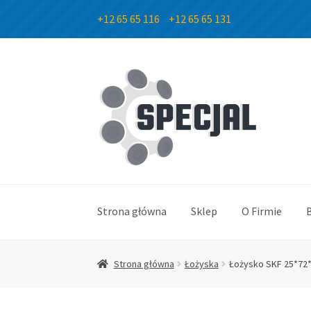
+12 65 65 116
+12 65 65 131
Przejdź
Przejdź
do
do
nawigacji
treści
Strona główna
Sklep
O Firmie
Strona główna
Łożyska
Łożysko SKF 25*72