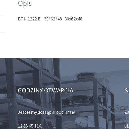
Opis
BTH 1222 B 30*62*48 30x62x48
GODZINY OTWARCIA
S
Jesteśmy dostępni pod nr tel:
Za
12 65 65 116
,
ul