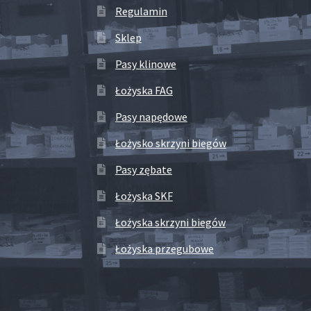
Regulamin
Sklep
Pasy klinowe
Łożyska FAG
Pasy napędowe
Łożysko skrzyni biegów
Pasy zębate
Łożyska SKF
Łożyska skrzyni biegów
Łożyska przegubowe