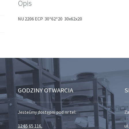
Opis
NU 2206 ECP 30*62*20 30x62x20
GODZINY OTWARCIA
S
Jesteśmy dostępni pod nr tel:
Za
12 65 65 116
,
ul