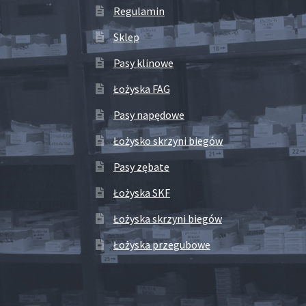
Regulamin
Sklep
Pasy klinowe
Łożyska FAG
Pasy napędowe
Łożysko skrzyni biegów
Pasy zębate
Łożyska SKF
Łożyska skrzyni biegów
Łożyska przegubowe